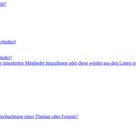
lt?
rhalten!
lieder?
er ignorierten Mitglieder hinzufügen oder diese wieder aus den Listen e
 Beobachtung eines Themas oder Forums?