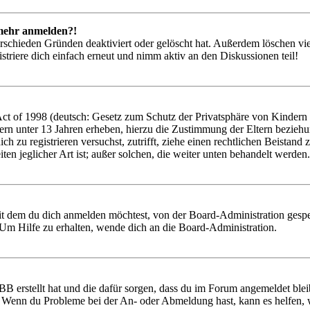
t mehr anmelden?!
rschieden Gründen deaktiviert oder gelöscht hat. Außerdem löschen vie
triere dich einfach erneut und nimm aktiv an den Diskussionen teil!
 of 1998 (deutsch: Gesetz zum Schutz der Privatsphäre von Kindern im
ern unter 13 Jahren erheben, hierzu die Zustimmung der Eltern bezieh
 dich zu registrieren versuchst, zutrifft, ziehe einen rechtlichen Beist
ten jeglicher Art ist; außer solchen, die weiter unten behandelt werden.
it dem du dich anmelden möchtest, von der Board-Administration gespe
Um Hilfe zu erhalten, wende dich an die Board-Administration.
BB erstellt hat und die dafür sorgen, dass du im Forum angemeldet ble
t. Wenn du Probleme bei der An- oder Abmeldung hast, kann es helfen,