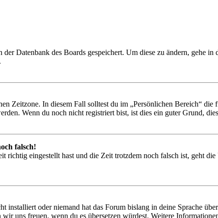
 in der Datenbank des Boards gespeichert. Um diese zu ändern, gehe in
.
en Zeitzone. In diesem Fall solltest du im „Persönlichen Bereich“ die fü
den. Wenn du noch nicht registriert bist, ist dies ein guter Grund, dies 
och falsch!
 richtig eingestellt hast und die Zeit trotzdem noch falsch ist, geht di
t installiert oder niemand hat das Forum bislang in deine Sprache übers
würden wir uns freuen, wenn du es übersetzen würdest. Weitere Informa