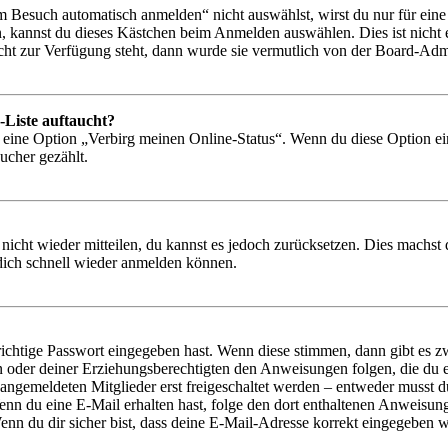
Besuch automatisch anmelden“ nicht auswählst, wirst du nur für eine 
, kannst du dieses Kästchen beim Anmelden auswählen. Dies ist nicht
icht zur Verfügung steht, dann wurde sie vermutlich von der Board-Admi
-Liste auftaucht?
n eine Option „Verbirg meinen Online-Status“. Wenn du diese Option ei
ucher gezählt.
 nicht wieder mitteilen, du kannst es jedoch zurücksetzen. Dies machs
 dich schnell wieder anmelden können.
richtige Passwort eingegeben hast. Wenn diese stimmen, dann gibt es
ern oder deiner Erziehungsberechtigten den Anweisungen folgen, die du e
 angemeldeten Mitglieder erst freigeschaltet werden – entweder musst du
. Wenn du eine E-Mail erhalten hast, folge den dort enthaltenen Anweis
nn du dir sicher bist, dass deine E-Mail-Adresse korrekt eingegeben w