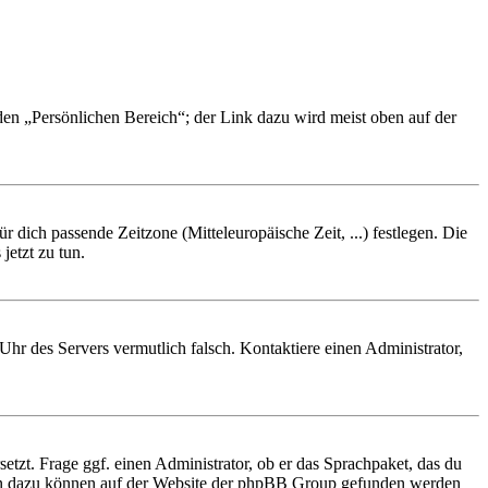
 den „Persönlichen Bereich“; der Link dazu wird meist oben auf der
r dich passende Zeitzone (Mitteleuropäische Zeit, ...) festlegen. Die
jetzt zu tun.
e Uhr des Servers vermutlich falsch. Kontaktiere einen Administrator,
etzt. Frage ggf. einen Administrator, ob er das Sprachpaket, das du
tionen dazu können auf der Website der phpBB Group gefunden werden