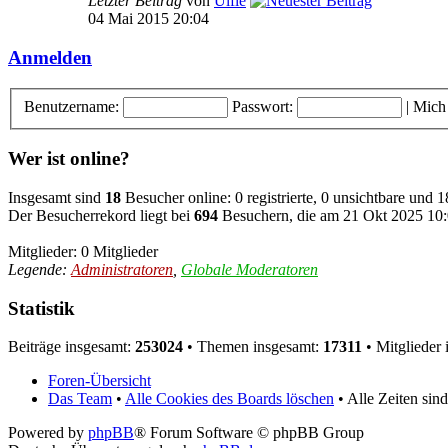
Letzter Beitrag
von
Ulfie
04 Mai 2015 20:04
Anmelden
Benutzername:
Passwort:
|
Mich
Wer ist online?
Insgesamt sind
18
Besucher online: 0 registrierte, 0 unsichtbare und 
Der Besucherrekord liegt bei
694
Besuchern, die am 21 Okt 2025 10:0
Mitglieder: 0 Mitglieder
Legende:
Administratoren
,
Globale Moderatoren
Statistik
Beiträge insgesamt:
253024
• Themen insgesamt:
17311
• Mitglieder
Foren-Übersicht
Das Team
•
Alle Cookies des Boards löschen
• Alle Zeiten si
Powered by
phpBB
® Forum Software © phpBB Group