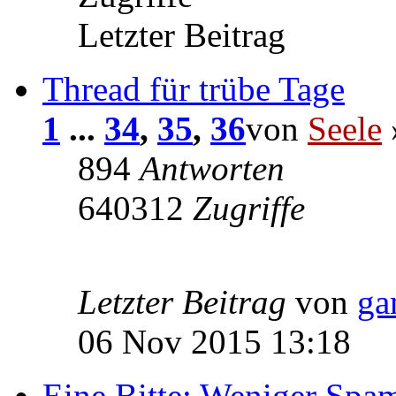
Letzter Beitrag
Thread für trübe Tage
1
...
34
,
35
,
36
von
Seele
894
Antworten
640312
Zugriffe
Letzter Beitrag
von
ga
06 Nov 2015 13:18
Eine Bitte: Weniger Spa