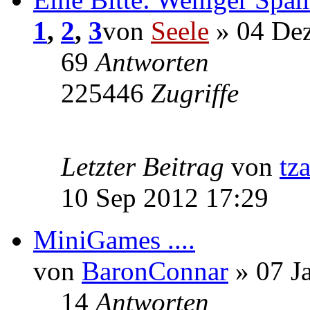
1
,
2
,
3
von
Seele
» 04 Dez
69
Antworten
225446
Zugriffe
Letzter Beitrag
von
tz
10 Sep 2012 17:29
MiniGames ....
von
BaronConnar
» 07 J
14
Antworten