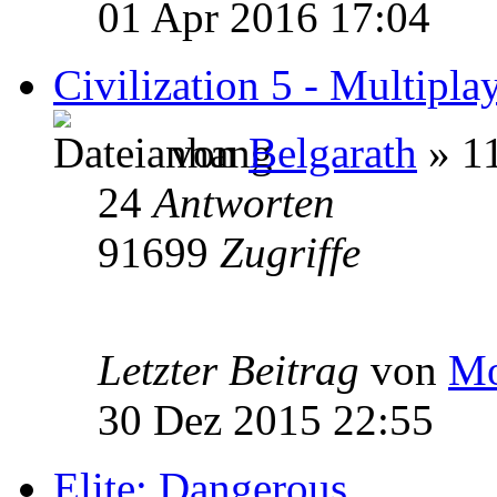
01 Apr 2016 17:04
Civilization 5 - Multipla
von
Belgarath
» 1
24
Antworten
91699
Zugriffe
Letzter Beitrag
von
Mo
30 Dez 2015 22:55
Elite: Dangerous