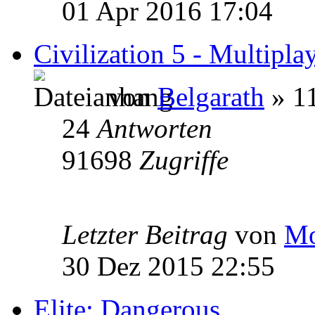
01 Apr 2016 17:04
Civilization 5 - Multipla
von
Belgarath
» 1
24
Antworten
91698
Zugriffe
Letzter Beitrag
von
Mo
30 Dez 2015 22:55
Elite: Dangerous