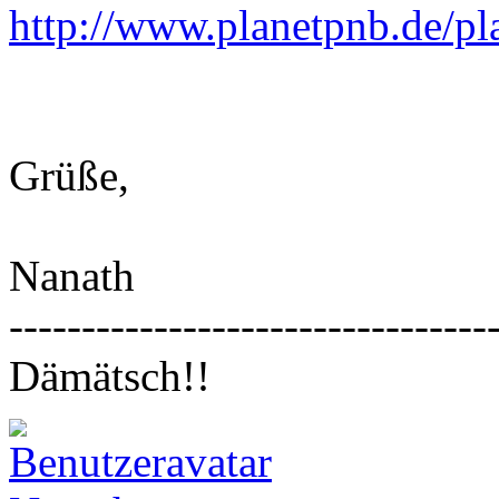
http://www.planetpnb.de/pl
Grüße,
Nanath
---------------------------------
Dämätsch!!